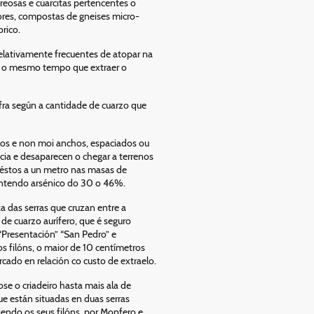
reosas e cuarcitas pertencentes o
riores, compostas de gneises micro-
rico.
 relativamente frecuentes de atopar na
a, o mesmo tempo que extraer o
ra según a cantidade de cuarzo que
elos e non moi anchos, espaciados ou
ia e desaparecen o chegar a terrenos
 éstos a un metro nas masas de
contendo arsénico do 30 o 46%.
a das serras que cruzan entre a
de cuarzo aurífero, que é seguro
“Presentación” “San Pedro” e
s filóns, o maior de 10 centímetros
ado en relación co custo de extraelo.
e o criadeiro hasta mais ala de
e están situadas en duas serras
iendo os seus filóns, por Monfero e,