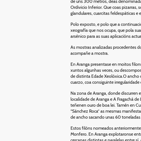
de uns 300 metros, deas denominadas 
Ordivicio Inferior. Que coas pizarras,
glandulares, cuarcitas feldespáticas 
Polo exposto, e polo que a continuació
xeografía que nos ocupa, que pola su
arsénico para as suas aplicacións actua
As mostras analizadas procedentes do
acompañe a mostra.
En Aranga presentase en moitos filon
xuntos algunhas veces, ou descompost
de distinta Edade Xeolóxica.O ancho 
cuarzo, coa consiguinte irregularida
Na zona de Aranga, donde discurren est
localidade de Aranga e A Fragachá de L
teñenen ouro de boa lei. Tamén en Cur
“Sánchez Roca” as mesmas manifestaci
de ancho sacando unas 60 toneladas de
Estos filóns nomeados anteriormente 
Monfero. En Aranga explotaronse entr
cercanas distintas e paralelas entre s