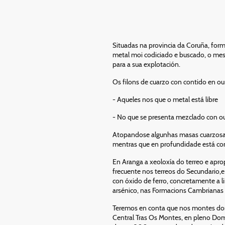
ituadas na provincia da Coruña, for
S
metal moi codiciado e buscado, o me
para a sua explotación.
Os filons de cuarzo con contido en ou
- Aqueles nos que o metal está libre
- No que se presenta mezclado con ou
Atopandose algunhas masas cuarzosas 
mentras que en profundidade está conve
En Aranga a xeoloxía do terreo e apro
frecuente nos terreos do Secundario,e 
con óxido de ferro, concretamente a li
arsénico, nas Formacions Cambrianas e
Teremos en conta que nos montes don
Central Tras Os Montes, en pleno Domi