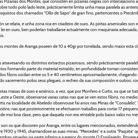
Pizarras dos Montes, que consisten en pizarras negras con intercalacions a
 sobre todo polo lado leste, prácticamente limita unha masa paralela as ante
e esquistos dos chamados “Ollo de Sapo” de gran fino, pertencentes o Precámb
n se relata, e unha zona rica en criadeiro de ouro. As piritas arsenicales son
a lei en ouro, ben poderían traballarse actualmente con maquinaria adecuad
is.
s montes de Aranga poseen de 10 a 40gr por tonelada, sendo maior esta cif
s atravesando os distintos extractos pizarrosos, sendo prácticamente paral
os formando parte do material extraído, en profundidade toman consistenc
dos filons oscilan entre os 5 e 40 centímetros aproximadamente, chegando
de do xacemento polos seus plegues, o recheo da sua composición e outros; 
as masas de ouro e arsénico, a vez, que por Monfero e Curtis, xa que se trat
este a Oeste, observanse varias catas nas que se ven estos filons, no medio 
tis na localidade de Abeledo observouse fai anos nas Minas de “Consulelo”, 
óns; nas que posteriormente se efectuaron traballos para cortar 17 pequeno
 moi boa clase, pero que daquela non era rentable polo baixo valor no merc
son os que discorren por Aranga, entre os lugares mencionados, extendéndos
e 1930 y 1945, chamandose as suas minas, “Mercedes” e a outra “Paquita” qu
í, ambas situadas na parte inferior e superior do monte O Espiñaredo. Prosegu