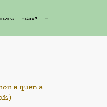
n somos
Historia
non a quen a
ais)