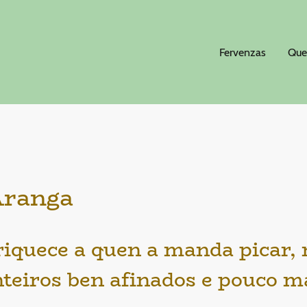
Fervenzas
Que
Aranga
riquece a quen a manda picar, 
anteiros ben afinados e pouco m