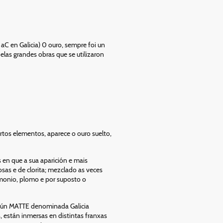
C en Galicia) 0 ouro, sempre foi un
as grandes obras que se utilizaron
tos elementos, aparece o ouro suelto,
 en que a sua aparición e mais
osas e de clorita; mezclado as veces
timonio, plomo e por suposto o
egún MATTE denominada Galicia
, están inmersas en distintas franxas