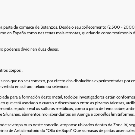
ma parte da comarca de Betanzos. Desde o seu coñecemento (2.500 - 2000 a
smo en España como nas terras mais remotas, quedando como testimonio del
ro podense dividir en duas clases:
tros corpos .
nas que no seu comezo, por efecto das disolucións experimentadas por cer
rtido en sulfuro, telurio ou seleniuro.
piada para a formación deste metal, todolos investigadores están conformes
en que está asociado o cuarzo e diseminado entre as pizarras talcosas, arcill
monita, e polo xeral os sulfuros metálicos, como a pirita de ferro, cobre, an
 Silurianas, elementos moi abundantes en Aranga e concellos limitriformes.
de se atopa ouro neste concello, atopanse ubicados dentro da Zona IV, s
nio de Anticlimatorio do “Ollo de Sapo”. Que as masas de piritas arsenicales