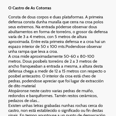
O Castro de As Cotorras
Consta de dous corpos e duas plataformas. A primeira
defensa consta dunha muralla que cerra na croa polos
seus extremos. Na entrada pódense observar dous
abultamentos en forma de torreóns, o grosor da defensa
varía de 3 a 4 metros, con 5 metros de altura
aproximada. Entre esta primeira defensa e a croa hai un
espazo interior de 50 x 100 mts.Podendose observar
unha rampa que leva a croa.
A croa mide aproximadamente 50-60 x 80-100
metros. Dous posibels torreóns de 2 a 3 metros de
ancho franqueaban a entrada a mesma, a altura desta
defensa chega a medir de 12 a 15 metros con respecto o
posibel antecastro. O interior da croa está cheo de
pedras, podendose apreciar que foi lugar de extracción
de dito material
Atopáronse neste castro varias pedras de muiño,
redondos e barquiformes. Tamén restos cerámicos,
pedazos de olas…
Existen unhas letras grabadas nunhas rochas cerca do
castro, non está establecido o significado ou fin destas
sinais. En tempo apuntouse a un punto de demarcación